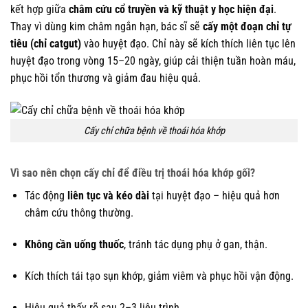
kết hợp giữa
châm cứu cổ truyền và kỹ thuật y học hiện đại
.
Thay vì dùng kim châm ngắn hạn, bác sĩ sẽ
cấy một đoạn chỉ tự
tiêu (chỉ catgut)
vào huyệt đạo. Chỉ này sẽ kích thích liên tục lên
huyệt đạo trong vòng 15–20 ngày, giúp cải thiện tuần hoàn máu,
phục hồi tổn thương và giảm đau hiệu quả.
Cấy chỉ chữa bệnh về thoái hóa khớp
Vì sao nên chọn cấy chỉ để điều trị thoái hóa khớp gối?
Tác động
liên tục và kéo dài
tại huyệt đạo – hiệu quả hơn
châm cứu thông thường.
Không cần uống thuốc
, tránh tác dụng phụ ở gan, thận.
Kích thích tái tạo sụn khớp, giảm viêm và phục hồi vận động.
Hiệu quả thấy rõ sau 2–3 liệu trình.