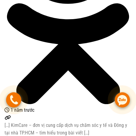
.
.
1 năm trước
[…] KimCare – đơn vị cung cấp dịch vụ chăm sóc y tế và Đông y
tại nhà TP.HCM – tìm hiểu trong bài viết […]