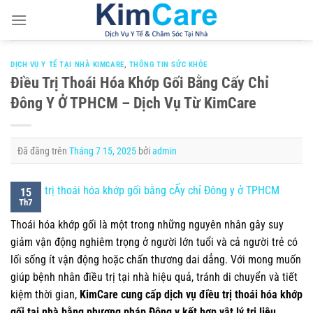
Chuyển
đến
nội
dung
DỊCH VỤ Y TẾ TẠI NHÀ KIMCARE
,
THÔNG TIN SỨC KHỎE
Điều Trị Thoái Hóa Khớp Gối Bằng Cấy Chỉ
Đông Y Ở TPHCM – Dịch Vụ Từ KimCare
Đã đăng trên
Tháng 7 15, 2025
bởi
admin
15
Th7
Thoái hóa khớp gối là một trong những nguyên nhân gây suy
giảm vận động nghiêm trọng ở người lớn tuổi và cả người trẻ có
lối sống ít vận động hoặc chấn thương dai dẳng. Với mong muốn
giúp bệnh nhân điều trị tại nhà hiệu quả, tránh di chuyển và tiết
kiệm thời gian,
KimCare cung cấp dịch vụ điều trị thoái hóa khớp
gối tại nhà bằng phương pháp Đông y kết hợp vật lý trị liệu
,