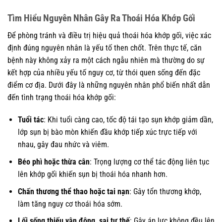
Tìm Hiểu Nguyên Nhân Gây Ra Thoái Hóa Khớp Gối
Để phòng tránh và điều trị hiệu quả thoái hóa khớp gối, việc xác
định đúng nguyên nhân là yếu tố then chốt. Trên thực tế, căn
bệnh này không xảy ra một cách ngẫu nhiên mà thường do sự
kết hợp của nhiều yếu tố nguy cơ, từ thói quen sống đến đặc
điểm cơ địa. Dưới đây là những nguyên nhân phổ biến nhất dẫn
đến tình trạng thoái hóa khớp gối:
Tuổi tác
: Khi tuổi càng cao, tốc độ tái tạo sụn khớp giảm dần,
lớp sụn bị bào mòn khiến đầu khớp tiếp xúc trực tiếp với
nhau, gây đau nhức và viêm.
Béo phì hoặc thừa cân
: Trọng lượng cơ thể tác động liên tục
lên khớp gối khiến sụn bị thoái hóa nhanh hơn.
Chấn thương thể thao hoặc tai nạn
: Gây tổn thương khớp,
làm tăng nguy cơ thoái hóa sớm.
Lối sống thiếu vận động, sai tư thế
: Gây áp lực không đều lên