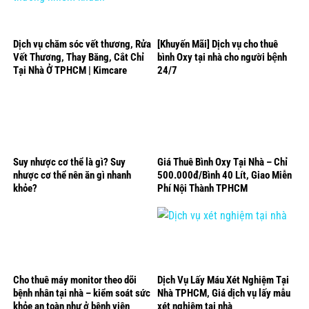
Dịch vụ chăm sóc vết thương, Rửa
[Khuyến Mãi] Dịch vụ cho thuê
Vết Thương, Thay Băng, Cắt Chỉ
bình Oxy tại nhà cho người bệnh
Tại Nhà Ở TPHCM | Kimcare
24/7
Suy nhược cơ thể là gì? Suy
Giá Thuê Bình Oxy Tại Nhà – Chỉ
nhược cơ thể nên ăn gì nhanh
500.000đ/Bình 40 Lít, Giao Miễn
khỏe?
Phí Nội Thành TPHCM
Cho thuê máy monitor theo dõi
Dịch Vụ Lấy Máu Xét Nghiệm Tại
bệnh nhân tại nhà – kiểm soát sức
Nhà TPHCM, Giá dịch vụ lấy mẫu
khỏe an toàn như ở bệnh viện
xét nghiệm tại nhà