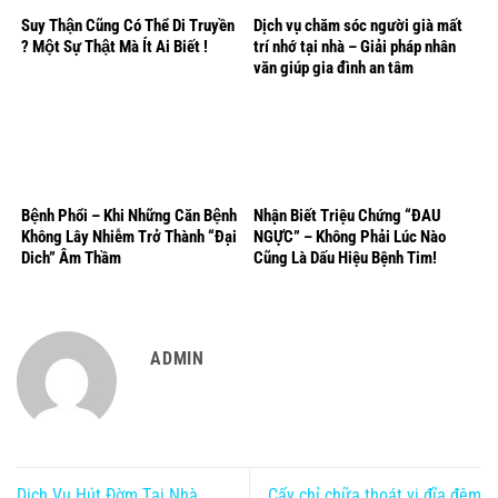
Suy Thận Cũng Có Thể Di Truyền
Dịch vụ chăm sóc người già mất
? Một Sự Thật Mà Ít Ai Biết !
trí nhớ tại nhà – Giải pháp nhân
văn giúp gia đình an tâm
Bệnh Phổi – Khi Những Căn Bệnh
Nhận Biết Triệu Chứng “ĐAU
Không Lây Nhiễm Trở Thành “Đại
NGỰC” – Không Phải Lúc Nào
Dich” Âm Thầm
Cũng Là Dấu Hiệu Bệnh Tim!
ADMIN
Dịch Vụ Hút Đờm Tại Nhà
Cấy chỉ chữa thoát vị đĩa đệm