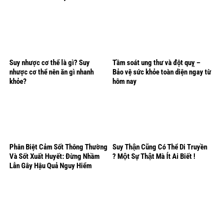
Suy nhược cơ thể là gì? Suy
Tầm soát ung thư và đột quỵ –
nhược cơ thể nên ăn gì nhanh
Bảo vệ sức khỏe toàn diện ngay từ
khỏe?
hôm nay
Phân Biệt Cảm Sốt Thông Thường
Suy Thận Cũng Có Thể Di Truyền
Và Sốt Xuất Huyết: Đừng Nhầm
? Một Sự Thật Mà Ít Ai Biết !
Lẫn Gây Hậu Quả Nguy Hiểm