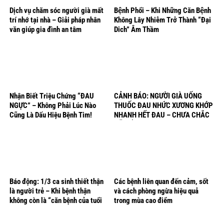
Dịch vụ chăm sóc người già mất
Bệnh Phổi – Khi Những Căn Bệnh
trí nhớ tại nhà – Giải pháp nhân
Không Lây Nhiễm Trở Thành “Đại
văn giúp gia đình an tâm
Dich” Âm Thầm
Nhận Biết Triệu Chứng “ĐAU
CẢNH BÁO: NGƯỜI GIÀ UỐNG
NGỰC” – Không Phải Lúc Nào
THUỐC ĐAU NHỨC XƯƠNG KHỚP
Cũng Là Dấu Hiệu Bệnh Tim!
NHANH HẾT ĐAU – CHƯA CHẮC
ĐÃ TỐT!
Báo động: 1/3 ca sinh thiết thận
Các bệnh liên quan đến cảm, sốt
là người trẻ – Khi bệnh thận
và cách phòng ngừa hiệu quả
không còn là “căn bệnh của tuổi
trong mùa cao điểm
già”