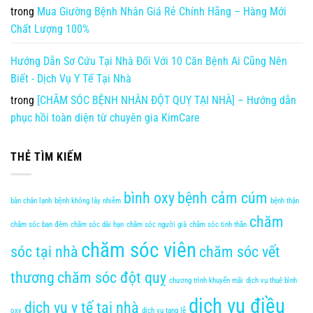
trong
Mua Giường Bệnh Nhân Giá Rẻ Chính Hãng – Hàng Mới
Chất Lượng 100%
Hướng Dẫn Sơ Cứu Tại Nhà Đối Với 10 Căn Bệnh Ai Cũng Nên
Biết - Dịch Vụ Y Tế Tại Nhà
trong
[CHĂM SÓC BỆNH NHÂN ĐỘT QUỴ TẠI NHÀ] – Hướng dẫn
phục hồi toàn diện từ chuyên gia KimCare
THẺ TÌM KIẾM
bình oxy
bệnh cảm cúm
bàn chân lạnh
bệnh không lây nhiễm
bệnh thận
chăm
chăm sóc ban đêm
chăm sóc dài hạn
chăm sóc người già
chăm sóc tinh thần
chăm sóc viên
sóc tại nhà
chăm sóc vết
thương
chăm sóc đột quỵ
chương trình khuyến mãi
dịch vụ thuê bình
dịch vụ điều
dịch vụ y tế tại nhà
oxy
dịch vụ tang lễ