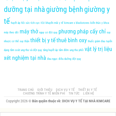
dưỡng tại nhà
giường bệnh
giường y
tế
huyết áp
hồi sức tích cực
ICU
khuyến mãi y tế
kimcare x blackstones
kiến thức y khoa
máy thở
phương pháp cấy chỉ
máy theo dõi
nguy cơ đột quỵ
suy
thiết bị y tế
thuê bình oxy
nhược cơ thể
suy thận
thuốc giảm đau
tuyển
vật lý trị liệu
dụng
tầm soát ung thư và đột quỵ
tăng huyết áp
tắm đêm
ung thư phổi
xét nghiệm tại nhà
đau ngực
điều dưỡng
đột quỵ
TRANG CHỦ
GIỚI THIỆU
DỊCH VỤ Y TẾ
THIẾT BỊ Y TẾ
CHƯƠNG TRÌNH Y TẾ MIỄN PHÍ
TIN TỨC
LIÊN HỆ
Copyright 2026 ©
Bản quyền thuộc về: DICH VỤ Y TẾ TẠI NHÀ KIMCARE