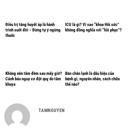
Điều trị tăng huyết áp là hành
ICU là gì? Vì sao “khoa Hồi sức”
trình suốt đời – Đừng tự ý ngừng
không đồng nghĩa với “hồi phục”?
thuốc
Không nên tắm đêm sau mấy giờ?
Bàn chân lạnh là dấu hiệu của
Cảnh báo nguy cơ đột quỵ do tắm
bệnh gì, nguyên nhân, cách chữa
khuya
thế nào?
TAMNGUYEN