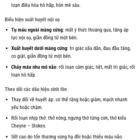
loạn điều hòa hô hấp, hôn mê sâu.
Biểu hiện xuất huyết nội sọ
Tụ máu ngoài màng cứng
: mất ý thức thoáng qua, tăng áp
lực nội sọ, giãn đồng tử một bên.
Xuất huyết dưới màng cứng
: tri giác xấu dần, đau đầu tăng,
co giật, giãn đồng tử một bên.
Chảy máu nhu mô não
: rối loạn cảm giác, liệt, mất tri giác, rối
loạn hô hấp.
Theo dõi các dấu hiệu sinh tồn
Thay đổi về huyết áp: có thể tăng hoặc giảm, mạch nhanh
yếu hoặc chậm.
Rối loạn nhịp thở: thở nông, ngưng thở từng cơn, thở kiểu
Cheyne – Stokes.
Sốt cao do tổn thương vùng hạ đồi hoặc thiếu máu não.