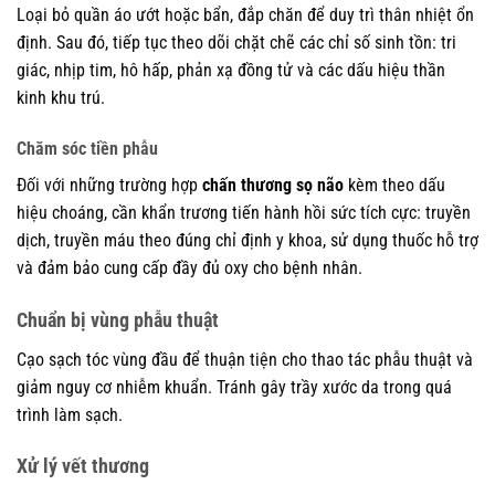
Loại bỏ quần áo ướt hoặc bẩn, đắp chăn để duy trì thân nhiệt ổn
định. Sau đó, tiếp tục theo dõi chặt chẽ các chỉ số sinh tồn: tri
giác, nhịp tim, hô hấp, phản xạ đồng tử và các dấu hiệu thần
kinh khu trú.
Chăm sóc tiền phẫu
Đối với những trường hợp
chấn thương sọ não
kèm theo dấu
hiệu choáng, cần khẩn trương tiến hành hồi sức tích cực: truyền
dịch, truyền máu theo đúng chỉ định y khoa, sử dụng thuốc hỗ trợ
và đảm bảo cung cấp đầy đủ oxy cho bệnh nhân.
Chuẩn bị vùng phẫu thuật
Cạo sạch tóc vùng đầu để thuận tiện cho thao tác phẫu thuật và
giảm nguy cơ nhiễm khuẩn. Tránh gây trầy xước da trong quá
trình làm sạch.
Xử lý vết thương