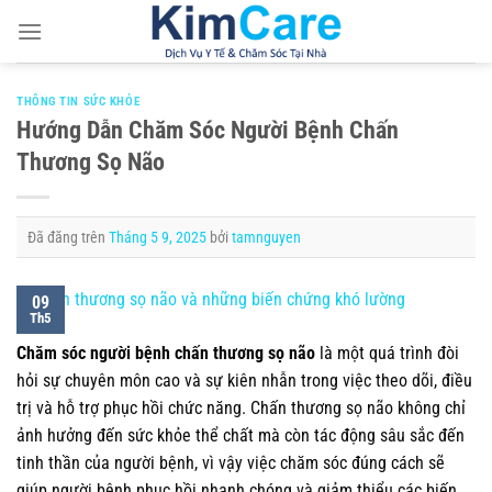
Chuyển
đến
nội
dung
THÔNG TIN SỨC KHỎE
Hướng Dẫn Chăm Sóc Người Bệnh Chấn
Thương Sọ Não
Đã đăng trên
Tháng 5 9, 2025
bởi
tamnguyen
09
Th5
Chăm sóc người bệnh chấn thương sọ não
là một quá trình đòi
hỏi sự chuyên môn cao và sự kiên nhẫn trong việc theo dõi, điều
trị và hỗ trợ phục hồi chức năng. Chấn thương sọ não không chỉ
ảnh hưởng đến sức khỏe thể chất mà còn tác động sâu sắc đến
tinh thần của người bệnh, vì vậy việc chăm sóc đúng cách sẽ
giúp người bệnh phục hồi nhanh chóng và giảm thiểu các biến