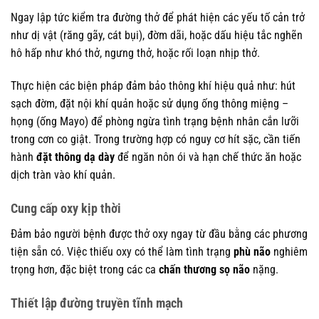
Ngay lập tức kiểm tra đường thở để phát hiện các yếu tố cản trở
như dị vật (răng gãy, cát bụi), đờm dãi, hoặc dấu hiệu tắc nghẽn
hô hấp như khó thở, ngưng thở, hoặc rối loạn nhịp thở.
Thực hiện các biện pháp đảm bảo thông khí hiệu quả như: hút
sạch đờm, đặt nội khí quản hoặc sử dụng ống thông miệng –
họng (ống Mayo) để phòng ngừa tình trạng bệnh nhân cắn lưỡi
trong cơn co giật. Trong trường hợp có nguy cơ hít sặc, cần tiến
hành
đặt thông dạ dày
để ngăn nôn ói và hạn chế thức ăn hoặc
dịch tràn vào khí quản.
Cung cấp oxy kịp thời
Đảm bảo người bệnh được thở oxy ngay từ đầu bằng các phương
tiện sẵn có. Việc thiếu oxy có thể làm tình trạng
phù não
nghiêm
trọng hơn, đặc biệt trong các ca
chấn thương sọ não
nặng.
Thiết lập đường truyền tĩnh mạch