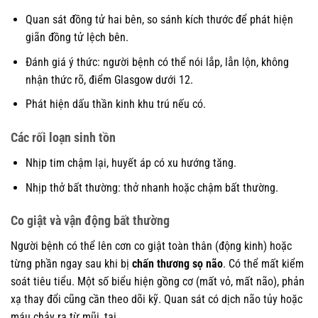
Quan sát đồng tử hai bên, so sánh kích thước để phát hiện
giãn đồng tử lệch bên.
Đánh giá ý thức: người bệnh có thể nói lắp, lẫn lộn, không
nhận thức rõ, điểm Glasgow dưới 12.
Phát hiện dấu thần kinh khu trú nếu có.
Các rối loạn sinh tồn
Nhịp tim chậm lại, huyết áp có xu hướng tăng.
Nhịp thở bất thường: thở nhanh hoặc chậm bất thường.
Co giật và vận động bất thường
Người bệnh có thể lên cơn co giật toàn thân (động kinh) hoặc
từng phần ngay sau khi bị
chấn thương sọ não
. Có thể mất kiểm
soát tiêu tiểu. Một số biểu hiện gồng cơ (mất vỏ, mất não), phản
xạ thay đổi cũng cần theo dõi kỹ. Quan sát có dịch não tủy hoặc
máu chảy ra từ mũi, tai.