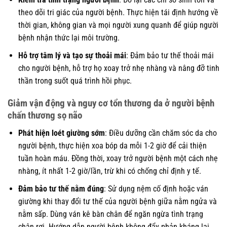
theo dõi tri giác của người bệnh. Thực hiện tái định hướng về
thời gian, không gian và mọi người xung quanh để giúp người
bệnh nhận thức lại môi trường.
Hỗ trợ tâm lý và tạo sự thoải mái
: Đảm bảo tư thế thoải mái
cho người bệnh, hỗ trợ họ xoay trở nhẹ nhàng và nâng đỡ tinh
thần trong suốt quá trình hồi phục.
Giảm vận động và nguy cơ tổn thương da ở người bệnh
chấn thương sọ não
Phát hiện loét giường sớm
: Điều dưỡng cần chăm sóc da cho
người bệnh, thực hiện xoa bóp da mỗi 1-2 giờ để cải thiện
tuần hoàn máu. Đồng thời, xoay trở người bệnh một cách nhẹ
nhàng, ít nhất 1-2 giờ/lần, trừ khi có chống chỉ định y tế.
Đảm bảo tư thế nằm đúng
: Sử dụng nệm cố định hoặc ván
giường khi thay đổi tư thế của người bệnh giữa nằm ngửa và
nằm sấp. Dùng ván kê bàn chân để ngăn ngừa tình trạng
chân rơi. Hướng dẫn người bệnh không đẩy phản kháng lại