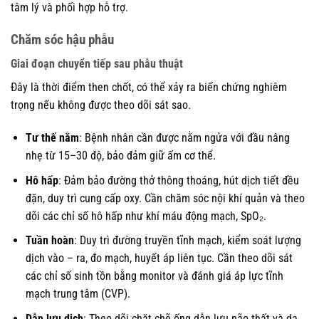
tâm lý và phối hợp hỗ trợ.
Chăm sóc hậu phẫu
Giai đoạn chuyển tiếp sau phẫu thuật
Đây là thời điểm then chốt, có thể xảy ra biến chứng nghiêm
trọng nếu không được theo dõi sát sao.
Tư thế nằm
: Bệnh nhân cần được nằm ngửa với đầu nâng
nhẹ từ 15–30 độ, bảo đảm giữ ấm cơ thể.
Hô hấp
: Đảm bảo đường thở thông thoáng, hút dịch tiết đều
đặn, duy trì cung cấp oxy. Cần chăm sóc nội khí quản và theo
dõi các chỉ số hô hấp như khí máu động mạch, SpO₂.
Tuần hoàn
: Duy trì đường truyền tĩnh mạch, kiểm soát lượng
dịch vào – ra, đo mạch, huyết áp liên tục. Cần theo dõi sát
các chỉ số sinh tồn bằng monitor và đánh giá áp lực tĩnh
mạch trung tâm (CVP).
Dẫn lưu dịch
: Theo dõi chặt chẽ ống dẫn lưu não thất và da