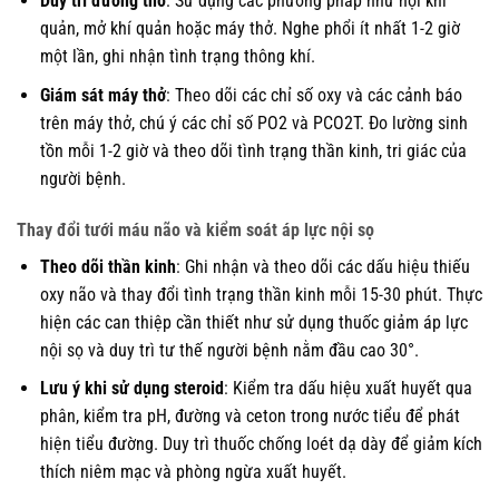
Duy trì đường thở
: Sử dụng các phương pháp như nội khí
quản, mở khí quản hoặc máy thở. Nghe phổi ít nhất 1-2 giờ
một lần, ghi nhận tình trạng thông khí.
Giám sát máy thở
: Theo dõi các chỉ số oxy và các cảnh báo
trên máy thở, chú ý các chỉ số PO2 và PCO2T. Đo lường sinh
tồn mỗi 1-2 giờ và theo dõi tình trạng thần kinh, tri giác của
người bệnh.
Thay đổi tưới máu não và kiểm soát áp lực nội sọ
Theo dõi thần kinh
: Ghi nhận và theo dõi các dấu hiệu thiếu
oxy não và thay đổi tình trạng thần kinh mỗi 15-30 phút. Thực
hiện các can thiệp cần thiết như sử dụng thuốc giảm áp lực
nội sọ và duy trì tư thế người bệnh nằm đầu cao 30°.
Lưu ý khi sử dụng steroid
: Kiểm tra dấu hiệu xuất huyết qua
phân, kiểm tra pH, đường và ceton trong nước tiểu để phát
hiện tiểu đường. Duy trì thuốc chống loét dạ dày để giảm kích
thích niêm mạc và phòng ngừa xuất huyết.