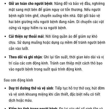
Giữ an toàn cho người bệnh
: Nâng đỡ và bảo vệ đầu, nghiêng
mặt sang một bên để giảm nguy cơ tổn thương. Nếu người
bệnh ngồi trên ghế, chuyển xuống nền nhà. Đặt gối bảo vệ
hai bên giường nếu người bệnh đang nằm. Di chuyển các vật
cứng và nguy hiểm ra xa người bệnh.
Cải thiện sự thoải mái
: Nới lỏng quần áo để giảm sự khó
chịu. Sử dụng muỗng hoặc dụng cụ mềm để tránh người bệnh
cắn vào lưỡi.
Theo dõi và ghi nhận
: Ghi lại tần suất, thời gian kéo dài và vị
trí của các cơn động kinh. Tránh can thiệp một cách thô bạo
vào người bệnh trong suốt quá trình động kinh.
Sau cơn động kinh
Duy trì đường thở và vệ sinh
: Tiếp tục hỗ trợ thở oxy, hút đờm
và vệ sinh khoang miệng khi cần thiết, đặc biệt nếu có tiết
dịch hoặc máu.
Kiểm tra tình trạng người bệnh
: Đo lại các chỉ số sinh tồn và