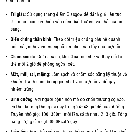
trung toàn lực:
Tri giác
: Sử dụng thang điểm Glasgow để đánh giá liên tục.
Ghi nhận các biểu hiện vận động bất thường và phản xạ ánh
sáng.
Biến chứng thần kinh
: Theo dõi triệu chứng phù nề quanh
hốc mắt, nghi viêm màng não, rò dịch não tủy qua tai/mũi.
Chăm sóc da
: Giữ da sạch, khô. Xoa bóp nhẹ và thay đổi tư
thế mỗi 2 giờ để phòng ngừa loét.
Mắt, mũi, tai, miệng
: Làm sạch và chăm sóc bằng kỹ thuật vô
khuẩn. Tránh dùng bông gòn nhét vào tai/mũi vì dễ gây
nhiễm trùng.
Dinh dưỡng
: Với người bệnh hôn mê do chấn thương sọ não,
có thể đặt ống thông dạ dày trong 24–48 giờ để nuôi dưỡng.
Truyền nhỏ giọt 100–300ml mỗi lần, cách nhau 2–3 giờ. Tổng
năng lượng cần đạt 3000Kcal/ngày.
Tiêu tiểu
: Đảm bảo vệ sinh bằng thông tiểu, tã giấy. Hạn chế