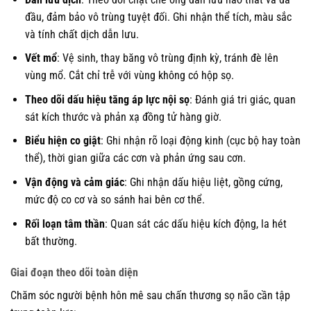
đầu, đảm bảo vô trùng tuyệt đối. Ghi nhận thể tích, màu sắc
và tính chất dịch dẫn lưu.
Vết mổ
: Vệ sinh, thay băng vô trùng định kỳ, tránh đè lên
vùng mổ. Cắt chỉ trễ với vùng không có hộp sọ.
Theo dõi dấu hiệu tăng áp lực nội sọ
: Đánh giá tri giác, quan
sát kích thước và phản xạ đồng tử hàng giờ.
Biểu hiện co giật
: Ghi nhận rõ loại động kinh (cục bộ hay toàn
thể), thời gian giữa các cơn và phản ứng sau cơn.
Vận động và cảm giác
: Ghi nhận dấu hiệu liệt, gồng cứng,
mức độ co cơ và so sánh hai bên cơ thể.
Rối loạn tâm thần
: Quan sát các dấu hiệu kích động, la hét
bất thường.
Giai đoạn theo dõi toàn diện
Chăm sóc người bệnh hôn mê sau chấn thương sọ não cần tập